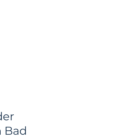
der
n Bad