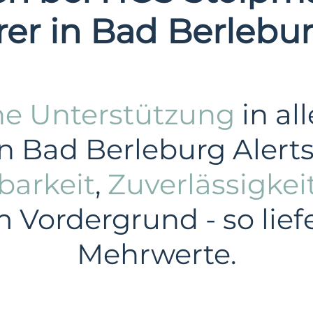
erer in Bad Berlebu
he Unterstützung
in al
n Bad Berleburg Alerts
barkeit
,
Zuverlässigkei
m Vordergrund - so lief
Mehrwerte.