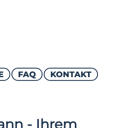
E
FAQ
KONTAKT
nn - Ihrem