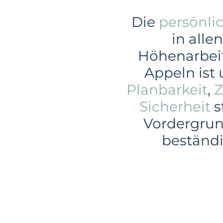
Die
persönli
in alle
Höhenarbeit
Appeln ist
Planbarkeit
,
Z
Sicherheit
s
Vordergrund
beständ
Gewerbe
In