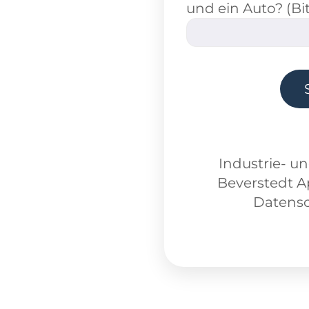
und ein Auto? (Bi
Industrie- u
Beverstedt A
Datensc