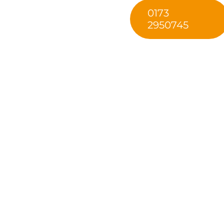
0173
2950745