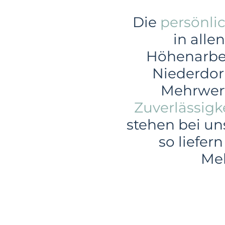
Die
persönli
in alle
Höhenarbei
Niederdor
Mehrwer
Zuverlässigk
stehen bei un
so liefer
Meh
Gewerbe
In