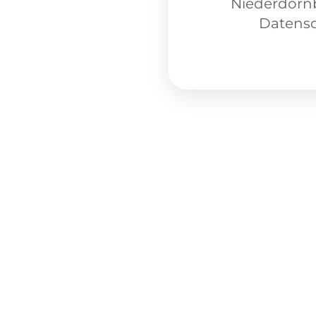
Niederdorn
Datensc