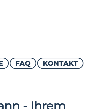
E
FAQ
KONTAKT
nn - Ihrem