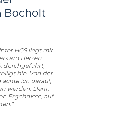
n Bocholt
nter HGS liegt mir
ders am Herzen.
k durchgeführt,
iligt bin. Von der
achte ich darauf,
ten werden. Denn
ten Ergebnisse, auf
nen."