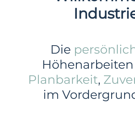
Industri
Die
persönlic
Höhenarbeiten 
Planbarkeit
,
Zuver
im Vordergrund 
Gewerbe