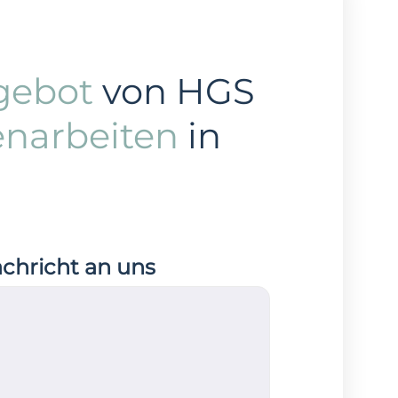
gebot
von HGS
enarbeiten
in
achricht an uns