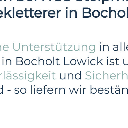
ekletterer in Bocho
he Unterstützung
in al
in Bocholt Lowick ist 
lässigkeit
und
Sicherh
- so liefern wir best
Industrie
Privatkunden