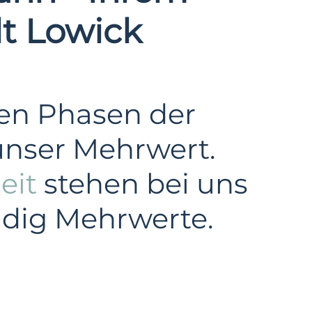
lt Lowick
len Phasen der
unser Mehrwert.
eit
stehen bei uns
ändig Mehrwerte.
Windkraft