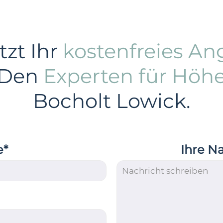
tzt Ihr
kostenfreies An
 Den
Experten für Höh
Bocholt Lowick.
e*
Ihre N