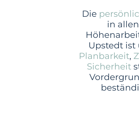
Die
persönli
in alle
Höhenarbei
Upstedt ist
Planbarkeit
,
Z
Sicherheit
s
Vordergrund
beständ
Gewerbe
In