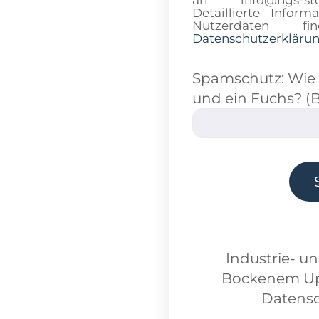
Detaillierte Info
Nutzerdaten 
Datenschutzerkläru
Spamschutz: Wie v
und ein Fuchs? (B
Industrie- u
Bockenem Up
Datensc