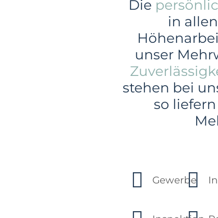
Die
persönli
in alle
Höhenarbei
unser Mehr
Zuverlässigk
stehen bei un
so liefer
Meh
Gewerbe
In