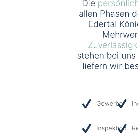
Die
persönlic
allen Phasen d
Edertal Köni
Mehrwer
Zuverlässigk
stehen bei uns
liefern wir b
Gewerbe
In
Inspektion
R