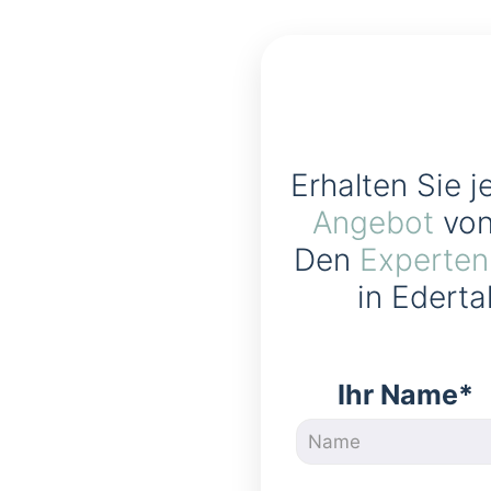
Erhalten Sie j
Angebot
von
Den
Experten
in Ederta
Ihr Name*