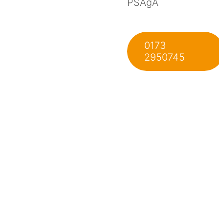
PSAgA
0173
2950745