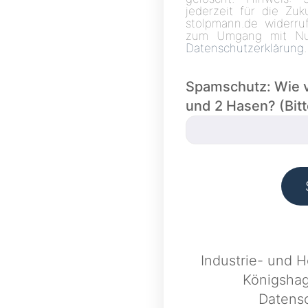
jederzeit für die Zu
stolpmann.de widerruf
zum Umgang mit Nut
Datenschutzerklärung
.
Spamschutz: Wie vi
und 2 Hasen? (Bit
Industrie- und 
Königsha
Datens