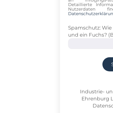
Detaillierte Info
Nutzerdaten 
Datenschutzerkläru
Spamschutz: Wie v
und ein Fuchs? (B
Industrie- u
Ehrenburg 
Datensc