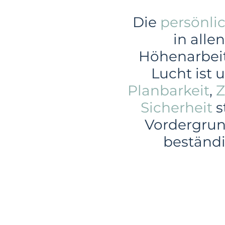
Die
persönli
in alle
Höhenarbei
Lucht ist 
Planbarkeit
,
Z
Sicherheit
s
Vordergrund
beständ
Gewerbe
In