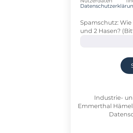
Nutzerdaten 
Datenschutzerkläru
Spamschutz: Wie v
und 2 Hasen? (Bit
Industrie- u
Emmerthal Hämel
Datensc