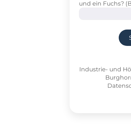
und ein Fuchs? (B
Industrie- und H
Burghor
Datensc