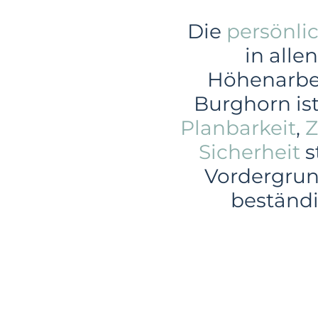
Die
persönli
in alle
Höhenarbe
Burghorn is
Planbarkeit
,
Z
Sicherheit
s
Vordergrund
beständ
Gewerbe
In