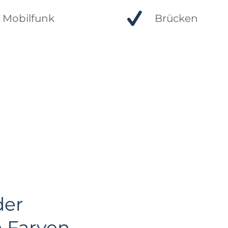
Mobilfunk
Brücken
der
n Farven