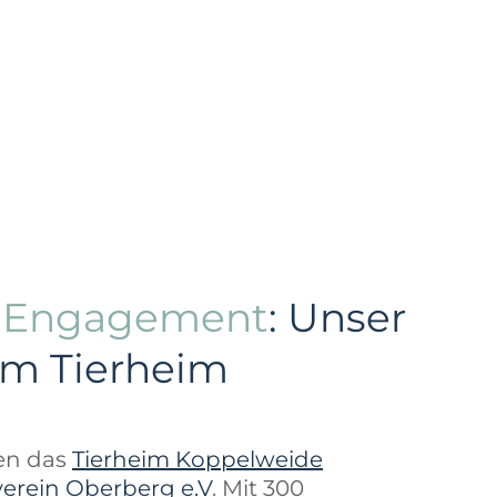
s Engagement
: Unser
im Tierheim
zen das
Tierheim Koppelweide
verein Oberberg e.V
. Mit 300