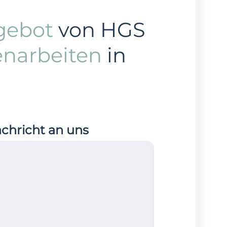
gebot
von HGS
enarbeiten
in
achricht an uns