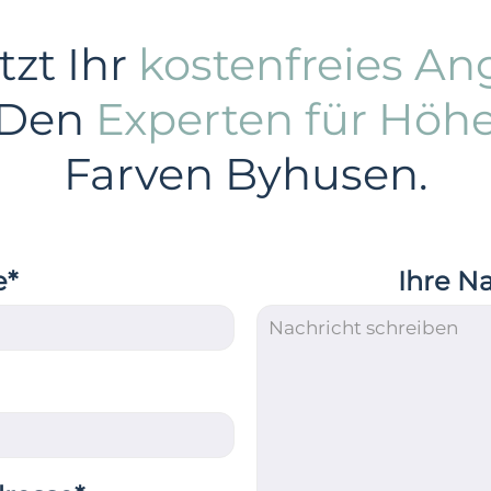
tzt Ihr
kostenfreies An
 Den
Experten für Höh
Farven Byhusen.
e*
Ihre N