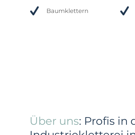
Baumklettern
Über uns
: Profis in 
Industriekletterei i