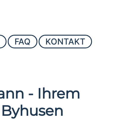
FAQ
KONTAKT
nn - Ihrem
n Byhusen