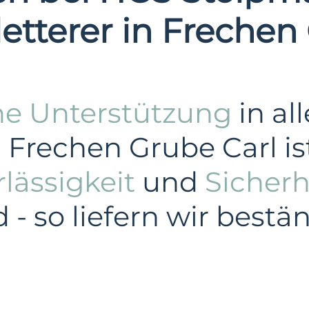
letterer in Frechen
he Unterstützung
in al
 Frechen Grube Carl is
lässigkeit
und
Sicherh
- so liefern wir best
Industrie
Privatkunden