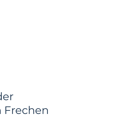
der
in Frechen