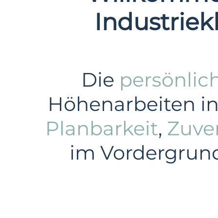
Industriek
Die
persönlic
Höhenarbeiten in
Planbarkeit
,
Zuver
im Vordergrund 
Gewerbe