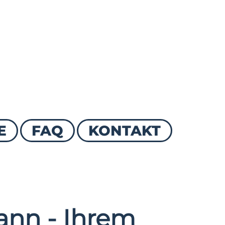
E
FAQ
KONTAKT
nn - Ihrem