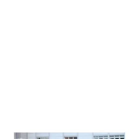
Nachrüstung
Baumklettern
Mobilfunk
Brücken
Fassaden