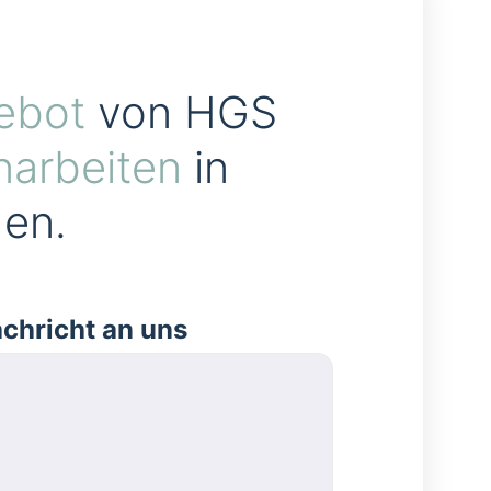
ebot
von HGS
narbeiten
in
en.
achricht an uns