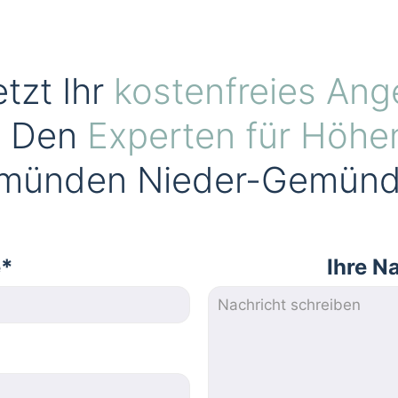
etzt Ihr
kostenfreies Ang
. Den
Experten für Höhe
münden Nieder-Gemünd
e*
Ihre N