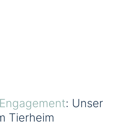
s Engagement
: Unser
im Tierheim