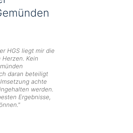
n Gemünden
er HGS liegt mir die
m Herzen. Kein
Gemünden
ch daran beteiligt
n Umsetzung achte
eingehalten werden.
besten Ergebnisse,
können."