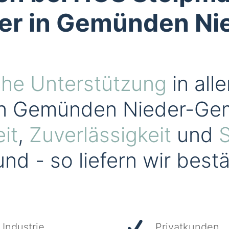
erer in Gemünden 
che Unterstützung
in all
in Gemünden Nieder-Gem
it
,
Zuverlässigkeit
und
S
nd - so liefern wir bes
Industrie
Privatkunden