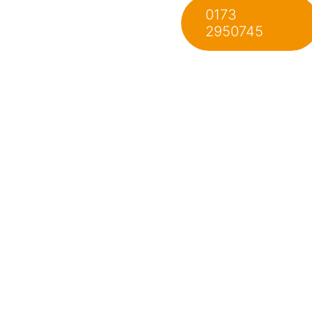
0173
2950745