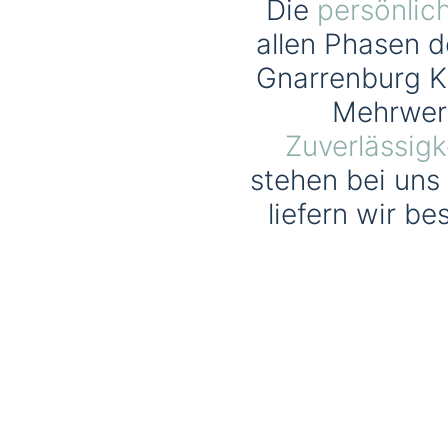
Die
persönlic
allen Phasen d
Gnarrenburg Kl
Mehrwer
Zuverlässigk
stehen bei uns
liefern wir b
Gewerbe
In
Inspektion
R