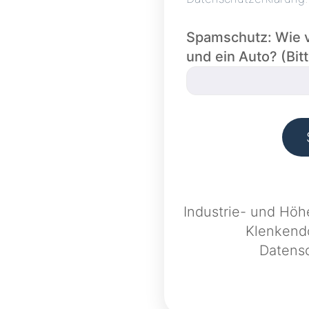
Spamschutz: Wie vi
und ein Auto? (Bit
Industrie- und Höh
Klenkend
Datens