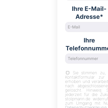
Ihre E-Mail-
Adresse*
Ihre
Telefonnumm
Sie stimmen zu,
Kontaktformular zur
erhoben und verarbei
nach abgeschlossene
gelöscht. Hinweis: 
jederzeit für die Zu
stolpmann.de widerruf
zum Umgang mit Nut
Datenschutzerklärung
.