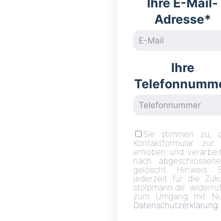
Ihre E-Mail-
Adresse*
Ihre
Telefonnumm
Sie stimmen zu, 
Kontaktformular zur
erhoben und verarbei
nach abgeschlossene
gelöscht. Hinweis: 
jederzeit für die Zu
stolpmann.de widerruf
zum Umgang mit Nut
Datenschutzerklärung
.