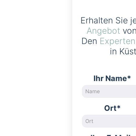
Erhalten Sie j
Angebot
von
Den
Experten
in Küs
Ihr Name*
Ort*