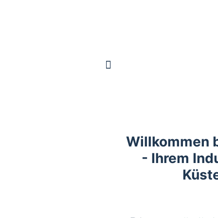
Willkommen 
- Ihrem Indu
Küst