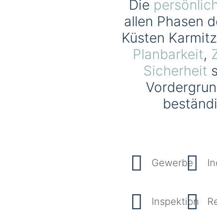
Die
persönlic
allen Phasen d
Küsten Karmitz
Planbarkeit
,
Sicherheit
s
Vordergrund
beständ
Gewerbe
In
Inspektion
R