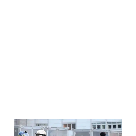
Nachrüstung
Baumklettern
Mobilfunk
Brücken
Fassaden