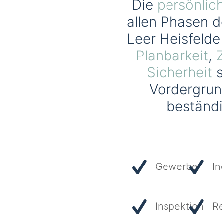
Die
persönlic
allen Phasen d
Leer Heisfelde
Planbarkeit
,
Sicherheit
s
Vordergrund
beständ
Gewerbe
In
Inspektion
R