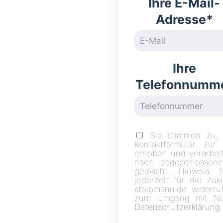
Ihre E-Mail-
Adresse*
Ihre
Telefonnumm
Sie stimmen zu,
Kontaktformular zur
erhoben und verarbei
nach abgeschlossene
gelöscht. Hinweis: 
jederzeit für die Zu
stolpmann.de widerruf
zum Umgang mit Nut
Datenschutzerklärung
.