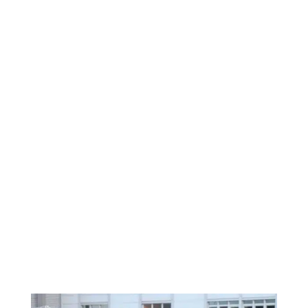
Nachrüstung
Baumklettern
Mobilfunk
Brücken
Fassaden