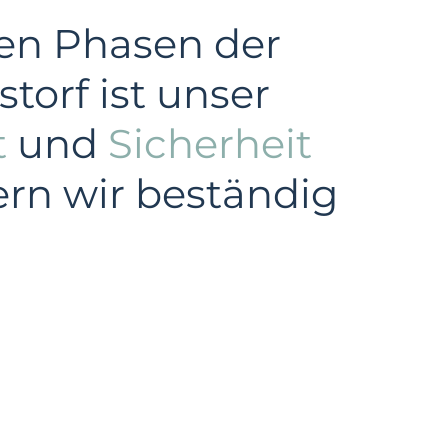
len Phasen der
torf ist unser
t
und
Sicherheit
ern wir beständig
Windkraft