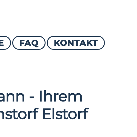
E
FAQ
KONTAKT
nn - Ihrem
storf Elstorf