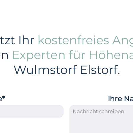
tzt Ihr
kostenfreies An
en
Experten für Höhen
Wulmstorf Elstorf.
e*
Ihre N