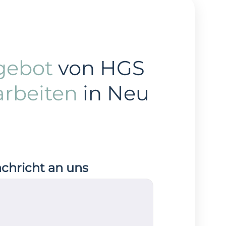
gebot
von HGS
arbeiten
in Neu
achricht an uns