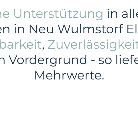
he Unterstützung
in al
 in Neu Wulmstorf Els
barkeit
,
Zuverlässigkei
m Vordergrund - so lief
Mehrwerte.
Industrie
Privatkunden