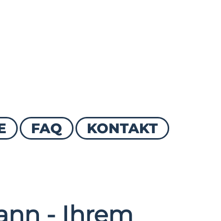
E
FAQ
KONTAKT
nn - Ihrem