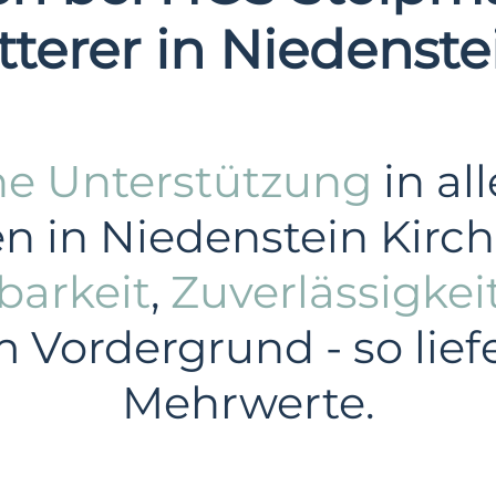
tterer in Niedenst
he Unterstützung
in al
 in Niedenstein Kirch
barkeit
,
Zuverlässigkei
m Vordergrund - so lief
Mehrwerte.