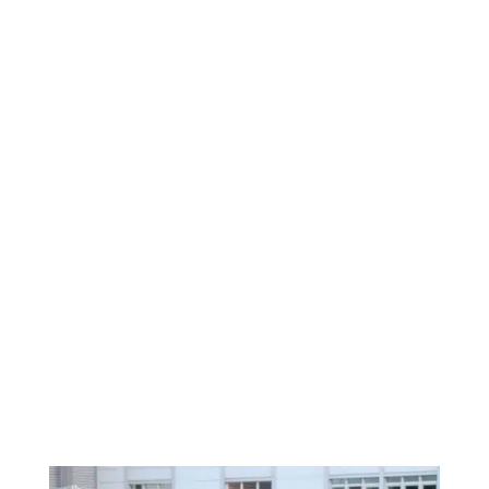
Nachrüstung
Baumklettern
Mobilfunk
Brücken
Fassaden