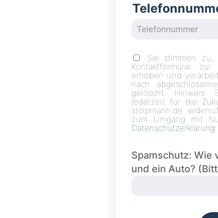
Telefonnumm
Sie stimmen zu,
Kontaktformular zur
erhoben und verarbei
nach abgeschlossene
gelöscht. Hinweis: 
jederzeit für die Zu
stolpmann.de widerruf
zum Umgang mit Nut
Datenschutzerklärung
.
Spamschutz: Wie vi
und ein Auto? (Bit