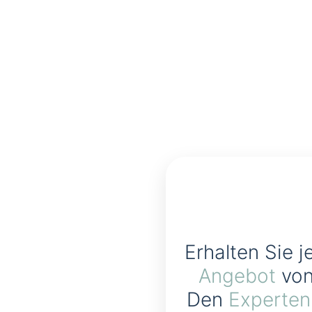
Erhalten Sie j
Angebot
von
Den
Experten