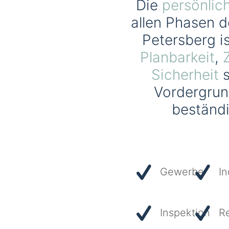
Die
persönlic
allen Phasen d
Petersberg i
Planbarkeit
,
Sicherheit
s
Vordergrund
beständ
Gewerbe
In
Inspektion
R