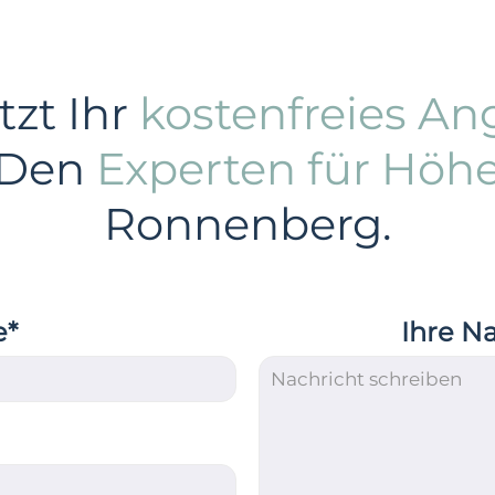
tzt Ihr
kostenfreies An
 Den
Experten für Höh
Ronnenberg.
e*
Ihre N