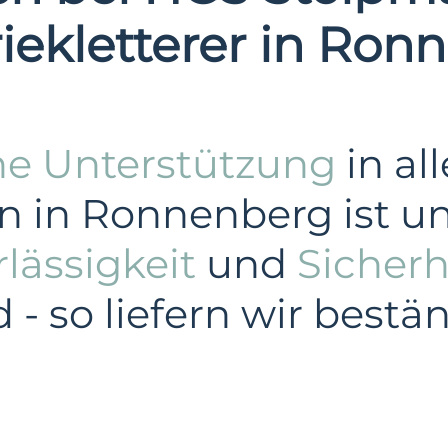
riekletterer in Ron
he Unterstützung
in al
 in Ronnenberg ist u
lässigkeit
und
Sicherh
- so liefern wir best
Industrie
Privatkunden