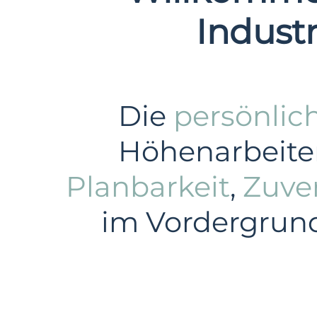
Indust
Die
persönlic
Höhenarbeiten
Planbarkeit
,
Zuver
im Vordergrund 
Gewerbe