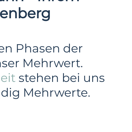
nenberg
len Phasen der
nser Mehrwert.
eit
stehen bei uns
ändig Mehrwerte.
Windkraft