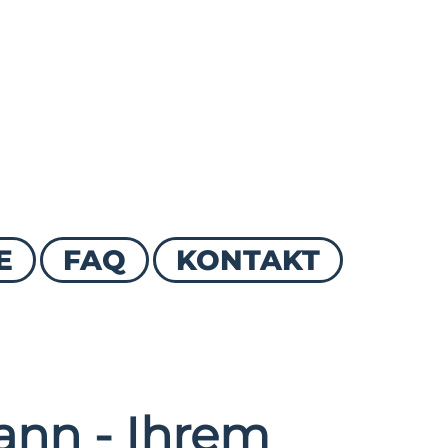
E
FAQ
KONTAKT
nn - Ihrem