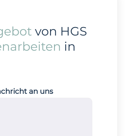
gebot
von HGS
enarbeiten
in
achricht an uns