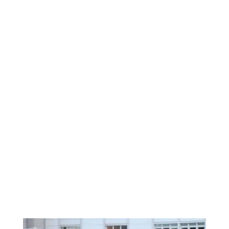
Nachrüstung
Baumklettern
Mobilfunk
Brücken
Fassaden