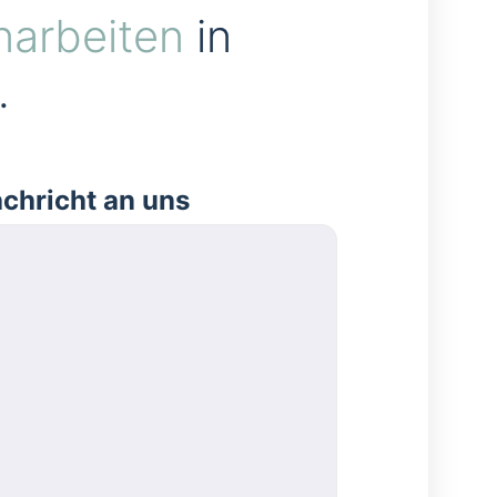
narbeiten
in
.
achricht an uns