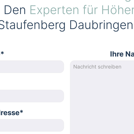
. Den
Experten für Höhe
Staufenberg Daubringen
e*
Ihre N
dresse*