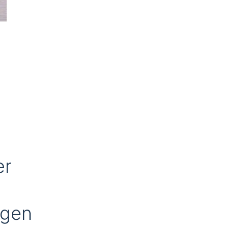
er
ngen