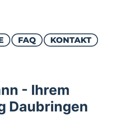
E
FAQ
KONTAKT
nn - Ihrem
rg Daubringen