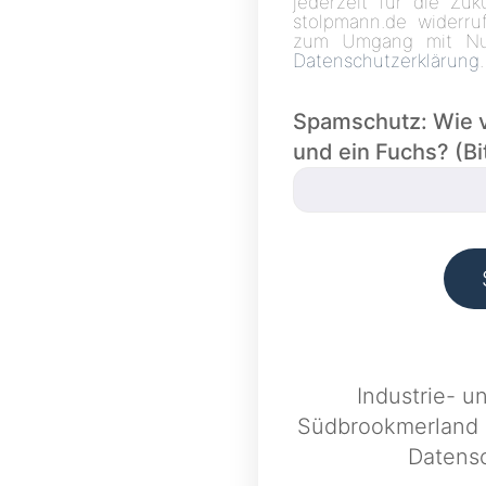
jederzeit für die Zu
stolpmann.de widerruf
zum Umgang mit Nut
Datenschutzerklärung
.
Spamschutz: Wie v
und ein Fuchs? (Bi
Industrie- 
Südbrookmerland
Datens