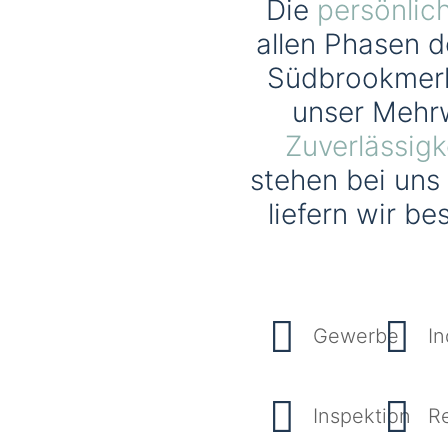
Die
persönlic
allen Phasen d
Südbrookmerl
unser Mehr
Zuverlässigk
stehen bei uns
liefern wir b
Gewerbe
In
Inspektion
R