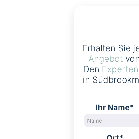
Erhalten Sie j
Angebot
von
Den
Experten
in Südbrookm
Ihr Name*
Ort*