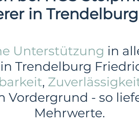
erer in Trendelburg
he Unterstützung
in al
n Trendelburg Friedric
barkeit
,
Zuverlässigkei
m Vordergrund - so lief
Mehrwerte.