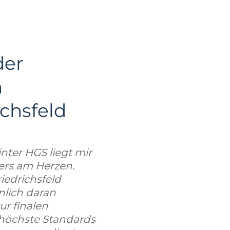
der
n
ichsfeld
nter HGS liegt mir
ders am Herzen.
iedrichsfeld
nlich daran
ur finalen
 höchste Standards