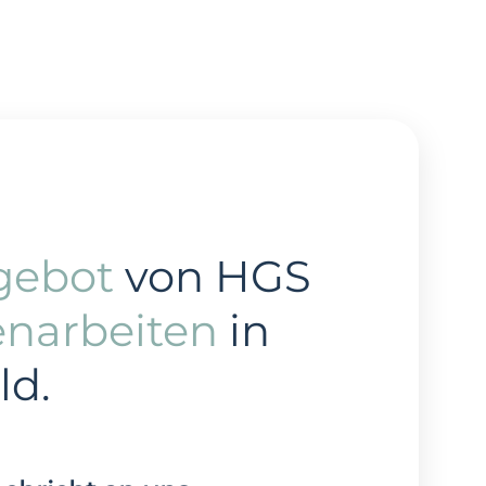
gebot
von HGS
enarbeiten
in
ld.