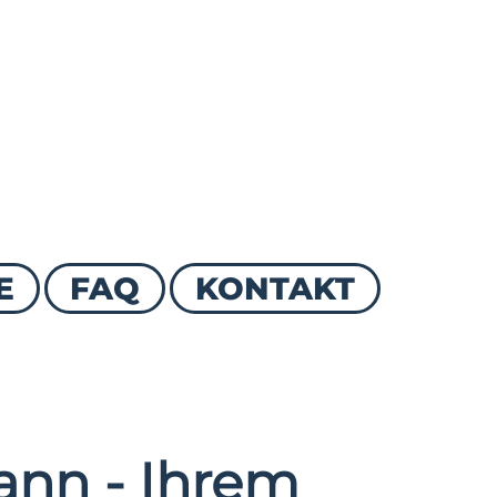
E
FAQ
KONTAKT
nn - Ihrem